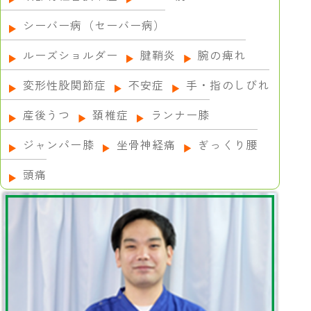
シーバー病（セーバー病）
ルーズショルダー
腱鞘炎
腕の痺れ
変形性股関節症
不安症
手・指のしびれ
産後うつ
頚椎症
ランナー膝
ジャンパー膝
坐骨神経痛
ぎっくり腰
頭痛