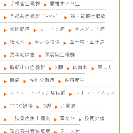
手根管症候群
腰椎すべり症
月経前症候群（PMS）
筋・筋膜性腰痛
顎関節症
モートン病
オスグッド病
冷え性
半月板損傷
四十肩・五十肩
更年期障害
頚肩腕症候群
胸郭出口症候群
X脚
肉離れ
肩こり
腰痛
腰椎分離症
眼精疲労
ストレートバック症候群
ストレートネック
TFCC損傷
О脚
片頭痛
上腕骨内側上顆炎
耳なり
股関節痛
頚部脊柱管狭窄症
テニス肘