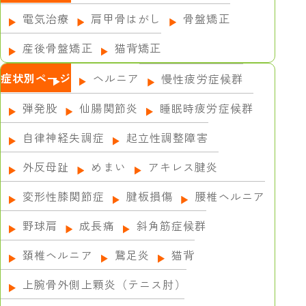
電気治療
肩甲骨はがし
骨盤矯正
産後骨盤矯正
猫背矯正
症状別ページ
ヘルニア
慢性疲労症候群
弾発股
仙腸関節炎
睡眠時疲労症候群
自律神経失調症
起立性調整障害
外反母趾
めまい
アキレス腱炎
変形性膝関節症
腱板損傷
腰椎ヘルニア
野球肩
成長痛
斜角筋症候群
頚椎ヘルニア
鵞足炎
猫背
上腕骨外側上顆炎（テニス肘）