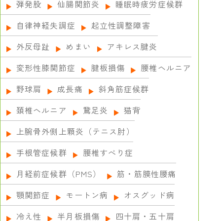
弾発股
仙腸関節炎
睡眠時疲労症候群
自律神経失調症
起立性調整障害
外反母趾
めまい
アキレス腱炎
変形性膝関節症
腱板損傷
腰椎ヘルニア
野球肩
成長痛
斜角筋症候群
頚椎ヘルニア
鵞足炎
猫背
上腕骨外側上顆炎（テニス肘）
手根管症候群
腰椎すべり症
月経前症候群（PMS）
筋・筋膜性腰痛
顎関節症
モートン病
オスグッド病
冷え性
半月板損傷
四十肩・五十肩