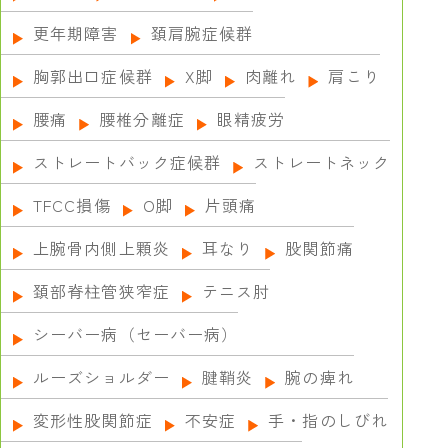
更年期障害
頚肩腕症候群
胸郭出口症候群
X脚
肉離れ
肩こり
腰痛
腰椎分離症
眼精疲労
ストレートバック症候群
ストレートネック
TFCC損傷
О脚
片頭痛
上腕骨内側上顆炎
耳なり
股関節痛
頚部脊柱管狭窄症
テニス肘
シーバー病（セーバー病）
ルーズショルダー
腱鞘炎
腕の痺れ
変形性股関節症
不安症
手・指のしびれ