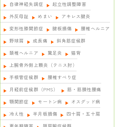
自律神経失調症
起立性調整障害
外反母趾
めまい
アキレス腱炎
変形性膝関節症
腱板損傷
腰椎ヘルニア
野球肩
成長痛
斜角筋症候群
頚椎ヘルニア
鵞足炎
猫背
上腕骨外側上顆炎（テニス肘）
手根管症候群
腰椎すべり症
月経前症候群（PMS）
筋・筋膜性腰痛
顎関節症
モートン病
オスグッド病
冷え性
半月板損傷
四十肩・五十肩
更年期障害
頚肩腕症候群