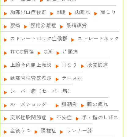
胸郭出口症候群
X脚
肉離れ
肩こり
腰痛
腰椎分離症
眼精疲労
ストレートバック症候群
ストレートネック
TFCC損傷
О脚
片頭痛
上腕骨内側上顆炎
耳なり
股関節痛
頚部脊柱管狭窄症
テニス肘
シーバー病（セーバー病）
ルーズショルダー
腱鞘炎
腕の痺れ
変形性股関節症
不安症
手・指のしびれ
産後うつ
頚椎症
ランナー膝