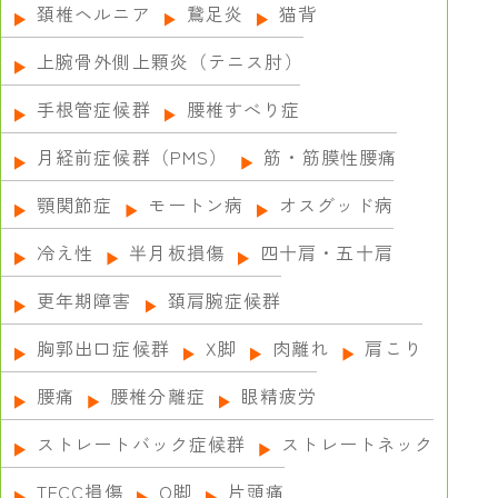
頚椎ヘルニア
鵞足炎
猫背
上腕骨外側上顆炎（テニス肘）
手根管症候群
腰椎すべり症
月経前症候群（PMS）
筋・筋膜性腰痛
顎関節症
モートン病
オスグッド病
冷え性
半月板損傷
四十肩・五十肩
更年期障害
頚肩腕症候群
胸郭出口症候群
X脚
肉離れ
肩こり
腰痛
腰椎分離症
眼精疲労
ストレートバック症候群
ストレートネック
TFCC損傷
О脚
片頭痛