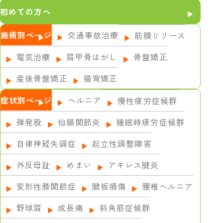
初めての方へ
施術別ページ
交通事故治療
筋膜リリース
電気治療
肩甲骨はがし
骨盤矯正
産後骨盤矯正
猫背矯正
症状別ページ
ヘルニア
慢性疲労症候群
弾発股
仙腸関節炎
睡眠時疲労症候群
自律神経失調症
起立性調整障害
外反母趾
めまい
アキレス腱炎
変形性膝関節症
腱板損傷
腰椎ヘルニア
野球肩
成長痛
斜角筋症候群