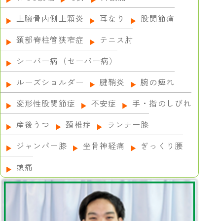
上腕骨内側上顆炎
耳なり
股関節痛
頚部脊柱管狭窄症
テニス肘
シーバー病（セーバー病）
ルーズショルダー
腱鞘炎
腕の痺れ
変形性股関節症
不安症
手・指のしびれ
産後うつ
頚椎症
ランナー膝
ジャンパー膝
坐骨神経痛
ぎっくり腰
頭痛