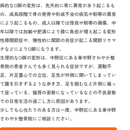
病的なО脚の変形は、先天的に骨に異常があり起こるも
の、成長段階で骨の発育や形成不全の病気や靭帯の異常
により起こるもの、成人以降では怪我や靭帯の損傷、中
年以降では加齢や肥満により膝に負担が増え起こる変形
性膝関節症や、慢性的に関節の炎症が起こる関節リウマ
チなどによりО脚になります。
生理的なО脚の変形は、中野区にある東中野さわやか整
骨院の患者さんでも多く見られる症状ですが、運動不
足、片足重心での立位、足先が外側に開いてしまってい
て踵を引きずるような歩き方、足を組むなど片側に偏っ
て座っている、猫背の姿勢になっているなどの不良姿勢
での日常生活の過ごし方に原因があります。
少しでも心当たりのある方は一度、中野区にある東中野
さわやか整骨院にご相談ください。