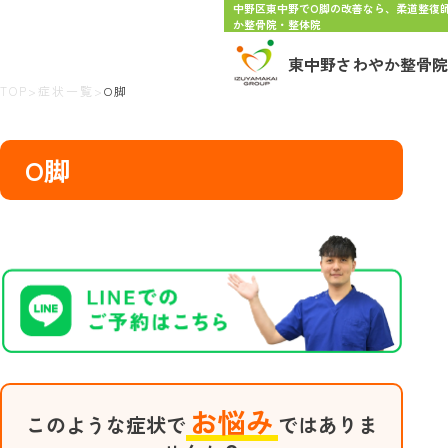
中野区東中野でО脚の改善なら、柔道整復
か整骨院・整体院
東中野さわやか整骨院
TOP
>
症状一覧
>
О脚
О脚
お悩み
このような症状で
ではありま