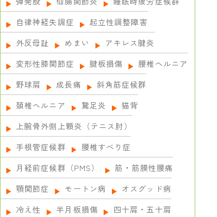
弾発股
仙腸関節炎
睡眠時疲労症候群
自律神経失調症
起立性調整障害
外反母趾
めまい
アキレス腱炎
変形性膝関節症
腱板損傷
腰椎ヘルニア
野球肩
成長痛
斜角筋症候群
頚椎ヘルニア
鵞足炎
猫背
上腕骨外側上顆炎（テニス肘）
手根管症候群
腰椎すべり症
月経前症候群（PMS）
筋・筋膜性腰痛
顎関節症
モートン病
オスグッド病
冷え性
半月板損傷
四十肩・五十肩