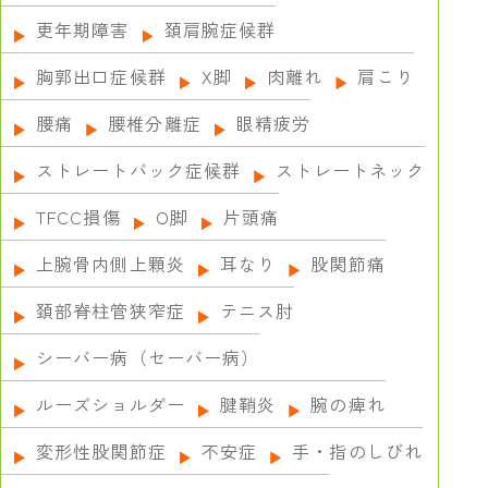
更年期障害
頚肩腕症候群
胸郭出口症候群
X脚
肉離れ
肩こり
腰痛
腰椎分離症
眼精疲労
ストレートバック症候群
ストレートネック
TFCC損傷
О脚
片頭痛
上腕骨内側上顆炎
耳なり
股関節痛
頚部脊柱管狭窄症
テニス肘
シーバー病（セーバー病）
ルーズショルダー
腱鞘炎
腕の痺れ
変形性股関節症
不安症
手・指のしびれ