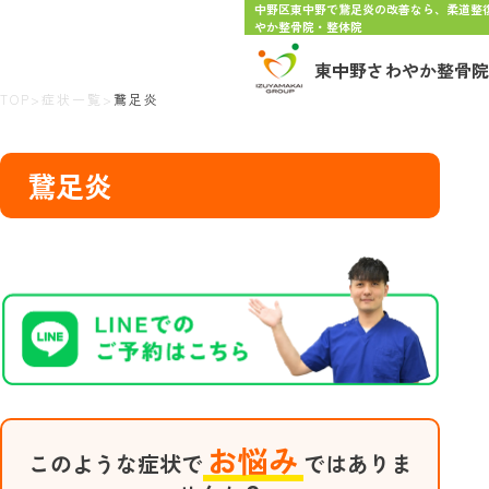
中野区東中野で鵞足炎の改善なら、柔道整
やか整骨院・整体院
東中野さわやか整骨院
TOP
>
症状一覧
>
鵞足炎
鵞足炎
お悩み
このような症状で
ではありま