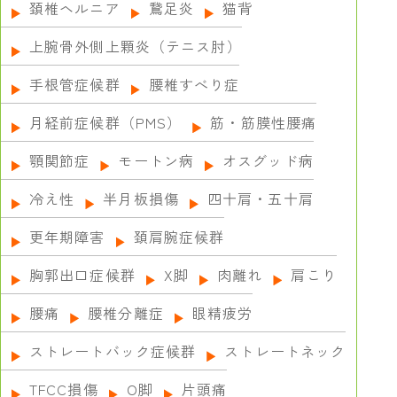
頚椎ヘルニア
鵞足炎
猫背
上腕骨外側上顆炎（テニス肘）
手根管症候群
腰椎すべり症
月経前症候群（PMS）
筋・筋膜性腰痛
顎関節症
モートン病
オスグッド病
冷え性
半月板損傷
四十肩・五十肩
更年期障害
頚肩腕症候群
胸郭出口症候群
X脚
肉離れ
肩こり
腰痛
腰椎分離症
眼精疲労
ストレートバック症候群
ストレートネック
TFCC損傷
О脚
片頭痛