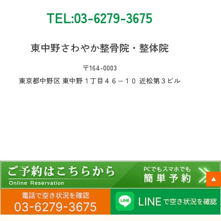
TEL:03-6279-3675
東中野さわやか整骨院・整体院
〒164-0003
東京都中野区 東中野１丁目４６−１０ 近松第３ビル
ペ
ー
ジ
T