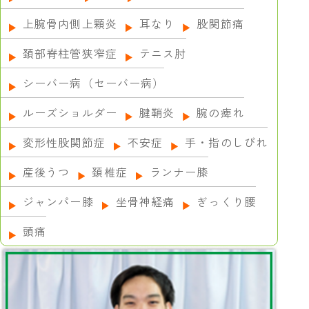
上腕骨内側上顆炎
耳なり
股関節痛
頚部脊柱管狭窄症
テニス肘
シーバー病（セーバー病）
ルーズショルダー
腱鞘炎
腕の痺れ
変形性股関節症
不安症
手・指のしびれ
産後うつ
頚椎症
ランナー膝
ジャンパー膝
坐骨神経痛
ぎっくり腰
頭痛