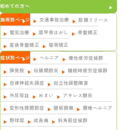
初めての方へ
施術別ページ
交通事故治療
筋膜リリース
電気治療
肩甲骨はがし
骨盤矯正
産後骨盤矯正
猫背矯正
症状別ページ
ヘルニア
慢性疲労症候群
弾発股
仙腸関節炎
睡眠時疲労症候群
自律神経失調症
起立性調整障害
外反母趾
めまい
アキレス腱炎
変形性膝関節症
腱板損傷
腰椎ヘルニア
野球肩
成長痛
斜角筋症候群